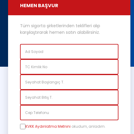
HEMEN BAŞVUR
Tüm sigorta şirketlerinden teklifleri alıp
karşılaştırarak hemen satın alabilirsiniz.
KVKK Aydınlatma Metnini
okudum, anladım.