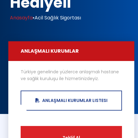
Hediyeli
Anasayfa
•
Acil Sağlık Sigortası
ANLAŞMALI KURUMLAR
Türkiye genelinde yüzlerce anlaşmalı hastane
ve sağlık kuruluşu ile hizmetinizdeyiz.
ANLAŞMALI KURUMLAR LISTESI
Teklif Al